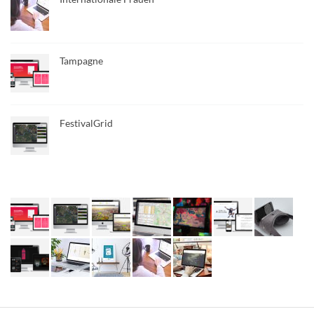
Tampagne
FestivalGrid