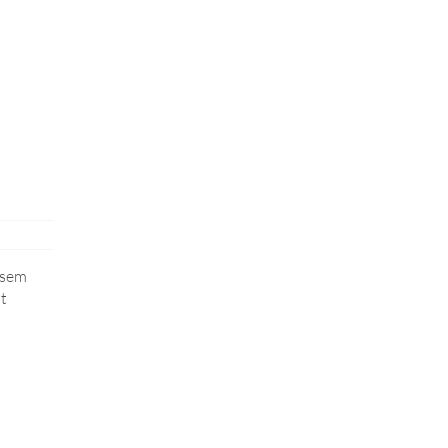
 sem
at